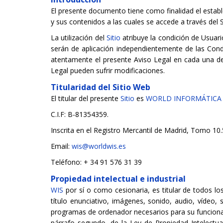
El presente documento tiene como finalidad el establ
y sus contenidos a las cuales se accede a través del 
La utilización del
Sitio
atribuye la condición de Usuari
serán de aplicación independientemente de las Cond
atentamente el presente Aviso Legal en cada una de
Legal pueden sufrir modificaciones.
Titularidad del Sitio Web
El titular del presente
Sitio
es
WORLD INFORMÁTICA Y 
C.I.F: B-81354359.
Inscrita en el Registro Mercantil de Madrid, Tomo 10.
Email:
wis@worldwis.es
Teléfono: + 34 91 576 31 39
Propiedad intelectual e industrial
WIS
por sí o como cesionaria, es titular de todos l
título enunciativo, imágenes, sonido, audio, vídeo,
programas de ordenador necesarios para su funcionam
párrafo segundo, de la Ley de Propiedad Intelectua