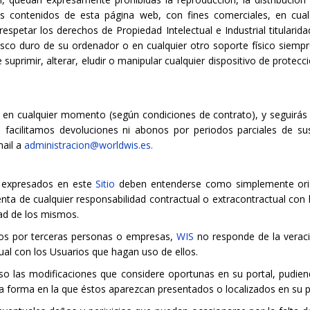
os contenidos de esta página web, con fines comerciales, en cual
spetar los derechos de Propiedad Intelectual e Industrial titularid
 disco duro de su ordenador o en cualquier otro soporte físico siemp
uprimir, alterar, eludir o manipular cualquier dispositivo de protec
 en cualquier momento (según condiciones de contrato), y seguirás t
acilitamos devoluciones ni abonos por periodos parciales de suscr
mail a
administracion@worldwis.es.
s expresados en este
Sitio
deben entenderse como simplemente ori
nta de cualquier responsabilidad contractual o extracontractual con 
dad de los mismos.
os por terceras personas o empresas,
WIS
no responde de la verac
ual con los Usuarios que hagan uso de ellos.
iso las modificaciones que considere oportunas en su portal, pudien
a forma en la que éstos aparezcan presentados o localizados en su p