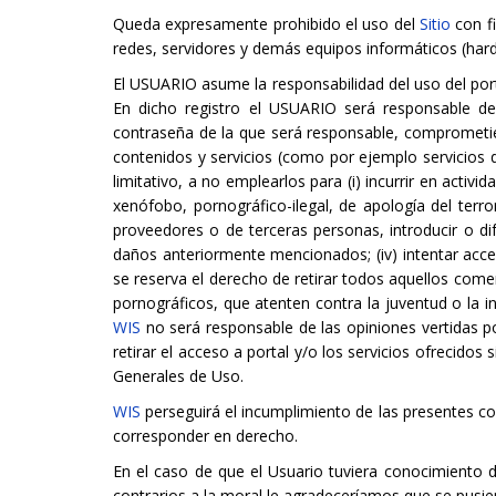
Queda expresamente prohibido el uso del
Sitio
con fi
redes, servidores y demás equipos informáticos (har
El USUARIO asume la responsabilidad del uso del port
En dicho registro el USUARIO será responsable de
contraseña de la que será responsable, comprometi
contenidos y servicios (como por ejemplo servicios 
limitativo, a no emplearlos para (i) incurrir en activid
xenófobo, pornográfico-ilegal, de apología del terr
proveedores o de terceras personas, introducir o dif
daños anteriormente mencionados; (iv) intentar acced
se reserva el derecho de retirar todos aquellos comen
pornográficos, que atenten contra la juventud o la in
WIS
no será responsable de las opiniones vertidas po
retirar el acceso a portal y/o los servicios ofrecido
Generales de Uso.
WIS
perseguirá el incumplimiento de las presentes con
corresponder en derecho.
En el caso de que el Usuario tuviera conocimiento de
contrarios a la moral le agradeceríamos que se pusi