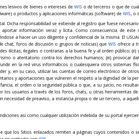
nes lesivos de bienes o intereses de
WIS
o de terceros o que de cual
dware) o productos y aplicaciones informáticas (software) de
WIS
, o 
al. Dicha responsabilidad se extiende al registro que fuese necesari
 aportar información veraz y lícita. Como consecuencia de este 
éndose a hacer un uso diligente y confidencial de la misma. El US
de chat, foros de discusión o grupos de noticias) que
WIS
ofrece a tr
ades ilícitas, ilegales o contrarias a la buena fe y al orden público; (
orismo o atentatorio contra los derechos humanos; (iii) provocar da
undir en la red virus informáticos o cualesquiera otros sistemas fí
er y, en su caso, utilizar las cuentas de correo electrónico de otr
tarios y aportaciones que vulneren el respeto a la dignidad de la pe
fancia, el orden o la seguridad pública o que, a su juicio, no result
r los usuarios a través de los foros, chats, u otras herramientas de 
s sin necesidad de preaviso, a instancia propia o de un tercero, a aqu
diciones así como cualquier utilización indebida de su portal ejercie
 que los Sitios enlazados remiten a páginas cuyos contenidos o serv
era en contacto con
WIS
.