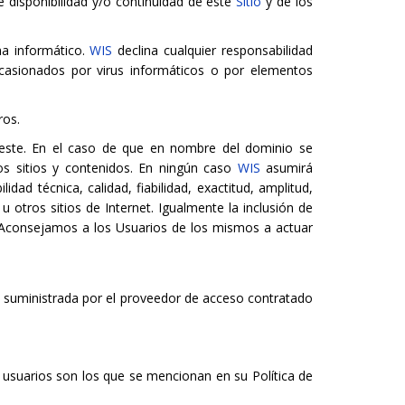
e disponibilidad y/o continuidad de este
Sitio
y de los
ma informático.
WIS
declina cualquier responsabilidad
 ocasionados por virus informáticos o por elementos
ros.
n este. En el caso de que en nombre del dominio se
os sitios y contenidos. En ningún caso
WIS
asumirá
dad técnica, calidad, fiabilidad, exactitud, amplitud,
u otros sitios de Internet. Igualmente la inclusión de
. Aconsejamos a los Usuarios de los mismos a actuar
es suministrada por el proveedor de acceso contratado
os usuarios son los que se mencionan en su Política de