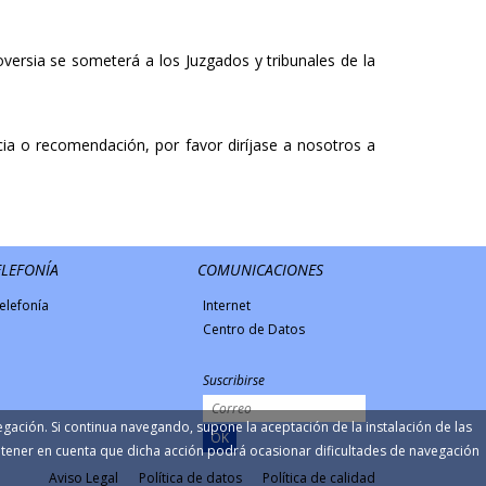
versia se someterá a los Juzgados y tribunales de la
ncia o recomendación, por favor diríjase a nosotros a
ELEFONÍA
COMUNICACIONES
elefonía
Internet
Centro de Datos
Suscribirse
vegación. Si continua navegando, supone la aceptación de la instalación de las
OK
á tener en cuenta que dicha acción podrá ocasionar dificultades de navegación
Aviso Legal
Política de datos
Política de calidad