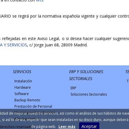
ARIO se regirá por la normativa española vigente y cualquier contro
s reflejadas en este Aviso Legal, o si desea hacer cualquier sugere
 Y SERVICIOS
, c/ Jorge Juan 68, 28009 Madrid.
SERVICIOS
ERP Y SOLUCIONES
T
SECTORIALES
Instalación
T
Hardware
ERP
Software
Soluciones Sectoriales
Backup Remoto
Prestación de Personal
Mantenimiento y Soporte
alidad de mejorar nuestros servicios, así como el análisis de sus hábitos de na
Alquiler/Ventas
, si así lo desea, impedir que sean instaladas en su disco duro, aunque deber
Aceptar
de página web.
Leer más
 derechos reservados.