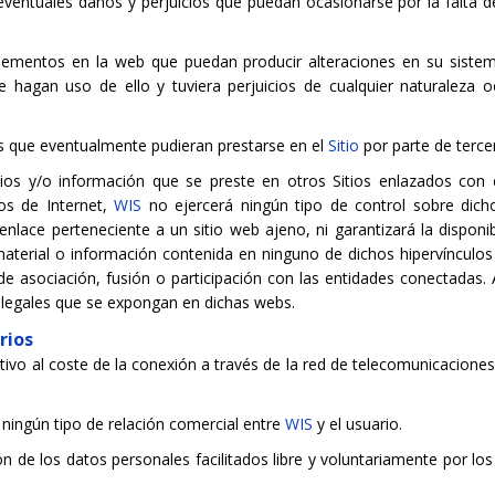
eventuales daños y perjuicios que puedan ocasionarse por la falta d
elementos en la web que puedan producir alteraciones en su siste
e hagan uso de ello y tuviera perjuicios de cualquier naturaleza
ios que eventualmente pudieran prestarse en el
Sitio
por parte de terce
icios y/o información que se preste en otros Sitios enlazados co
ios de Internet,
WIS
no ejercerá ningún tipo de control sobre dich
lace perteneciente a un sitio web ajeno, ni garantizará la disponibili
material o información contenida en ninguno de dichos hipervínculos 
 de asociación, fusión o participación con las entidades conectadas
s legales que se expongan en dichas webs.
rios
lativo al coste de la conexión a través de la red de telecomunicacion
ingún tipo de relación comercial entre
WIS
y el usuario.
ión de los datos personales facilitados libre y voluntariamente por l