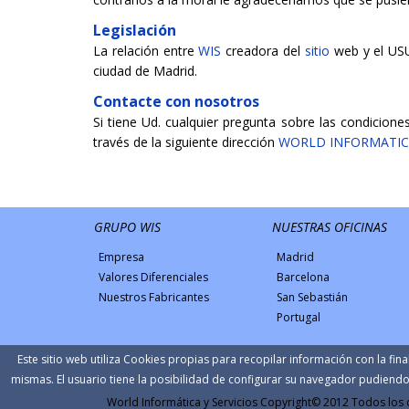
Legislación
La relación entre
WIS
creadora del
sitio
web y el USU
ciudad de Madrid.
Contacte con nosotros
Si tiene Ud. cualquier pregunta sobre las condicione
través de la siguiente dirección
WORLD INFORMATICA
GRUPO WIS
NUESTRAS OFICINAS
Empresa
Madrid
Valores Diferenciales
Barcelona
Nuestros Fabricantes
San Sebastián
Portugal
Este sitio web utiliza Cookies propias para recopilar información con la fin
mismas. El usuario tiene la posibilidad de configurar su navegador pudiendo
World Informática y Servicios Copyright© 2012 Todos los