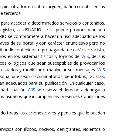
quier otra forma sobrecarguen, dañen o inutilicen las
de terceros.
o para acceder a determinados servicios o contenidos.
registro, al USUARIO se le puede proporcionar una
UARIO se compromete a hacer un uso adecuado de los
avés de su portal y con carácter enunciativo pero no
ii) difundir contenidos o propaganda de carácter racista,
ños en los sistemas físicos y lógicos de
WIS
, de sus
sicos o lógicos que sean susceptibles de provocar los
os usuarios y modificar o manipular sus mensajes.
WIS
rsona, que sean discriminatorios, xenófobos, racistas,
aran adecuados para su publicación. En cualquier caso,
participación.
WIS
se reserva el derecho a denegar o
ellos usuarios que incumplan las presentes Condiciones
ndo todas las acciones civiles y penales que le puedan
icios son ilícitos, nocivos, denigrantes, violentos o