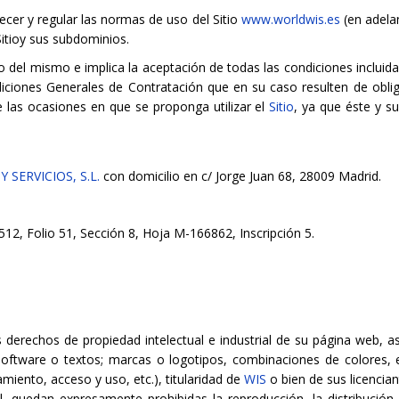
ecer y regular las normas de uso del Sitio
www.worldwis.es
(en adelan
Sitioy sus subdominios.
o del mismo e implica la aceptación de todas las condiciones incluida
iciones Generales de Contratación que en su caso resulten de obl
 las ocasiones en que se proponga utilizar el
Sitio
, ya que éste y s
SERVICIOS, S.L.
con domicilio en c/ Jorge Juan 68, 28009 Madrid.
512, Folio 51, Sección 8, Hoja M-166862, Inscripción 5.
os derechos de propiedad intelectual e industrial de su página web,
 software o textos; marcas o logotipos, combinaciones de colores, 
iento, acceso y uso, etc.), titularidad de
WIS
o bien de sus licenciant
l, quedan expresamente prohibidas la reproducción, la distribución 